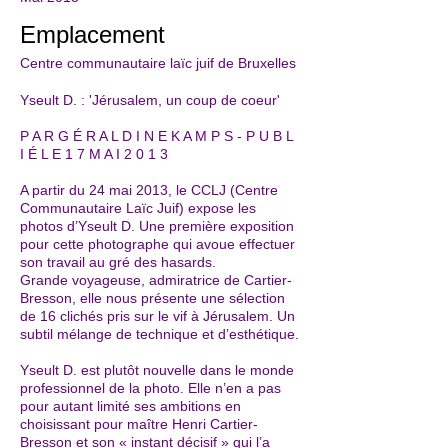
Emplacement
Centre communautaire laïc juif de Bruxelles
Yseult D. : 'Jérusalem, un coup de coeur'
P A R G É R A L D I N E K A M P S - P U B L
I É L E 1 7 M A I 2 0 1 3
A partir du 24 mai 2013, le CCLJ (Centre
Communautaire Laïc Juif) expose les
photos d’Yseult D. Une première exposition
pour cette photographe qui avoue effectuer
son travail au gré des hasards.
Grande voyageuse, admiratrice de Cartier-
Bresson, elle nous présente une sélection
de 16 clichés pris sur le vif à Jérusalem. Un
subtil mélange de technique et d’esthétique.
Yseult D. est plutôt nouvelle dans le monde
professionnel de la photo. Elle n’en a pas
pour autant limité ses ambitions en
choisissant pour maître Henri Cartier-
Bresson et son « instant décisif » qui l’a