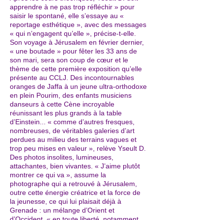
apprendre à ne pas trop réfléchir » pour
saisir le spontané, elle s’essaye au «
reportage esthétique », avec des messages
« qui n’engagent qu’elle », précise-t-elle.
Son voyage à Jérusalem en février dernier,
« une boutade » pour fêter les 33 ans de
son mari, sera son coup de cœur et le
thème de cette première exposition qu’elle
présente au CCLJ. Des incontournables
oranges de Jaffa à un jeune ultra-orthodoxe
en plein Pourim, des enfants musiciens
danseurs à cette Cène incroyable
réunissant les plus grands à la table
d’Einstein... « comme d’autres fresques,
nombreuses, de véritables galeries d’art
perdues au milieu des terrains vagues et
trop peu mises en valeur », relève Yseult D.
Des photos insolites, lumineuses,
attachantes, bien vivantes. « J’aime plutôt
montrer ce qui va », assume la
photographe qui a retrouvé à Jérusalem,
outre cette énergie créatrice et la force de
la jeunesse, ce qui lui plaisait déjà à
Grenade : un mélange d’Orient et
d’Occident, « en toute liberté, notamment